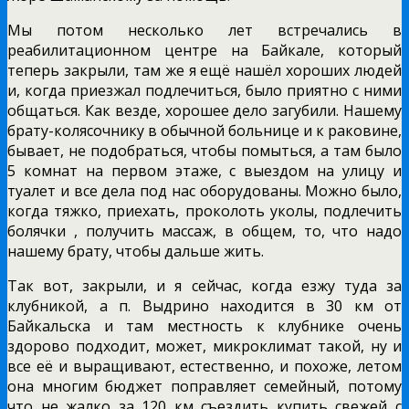
Мы потом несколько лет встречались в
реабилитационном центре на Байкале, который
теперь закрыли, там же я ещё нашёл хороших людей
и, когда приезжал подлечиться, было приятно с ними
общаться. Как везде, хорошее дело загубили. Нашему
брату-колясочнику в обычной больнице и к раковине,
бывает, не подобраться, чтобы помыться, а там было
5 комнат на первом этаже, с выездом на улицу и
туалет и все дела под нас оборудованы. Можно было,
когда тяжко, приехать, проколоть уколы, подлечить
болячки , получить массаж, в общем, то, что надо
нашему брату, чтобы дальше жить.
Так вот, закрыли, и я сейчас, когда езжу туда за
клубникой, а п. Выдрино находится в 30 км от
Байкальска и там местность к клубнике очень
здорово подходит, может, микроклимат такой, ну и
все её и выращивают, естественно, и похоже, летом
она многим бюджет поправляет семейный, потому
что не жалко за 120 км съездить купить свежей с