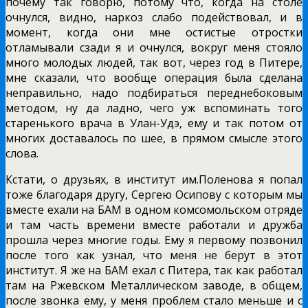
почему так говорю, потому что, когда на столе
очнулся, видно, наркоз слабо подействовал, и в
момент, когда они мне остистые отростки
отламывали сзади я и очнулся, вокруг меня стояло
много молодых людей, так вот, через год в Питере,
мне сказали, что вообще операция была сделана
неправильно, надо подбираться переднебоковым
методом, ну да ладно, чего уж вспоминать того
старенького врача в Улан-Удэ, ему и так потом от
многих доставалось по шее, в прямом смысле этого
слова.
Кстати, о друзьях, в институт им.Поленова я попал
тоже благодаря другу, Сергею Осипову с которым мы
вместе ехали на БАМ в одном комсомольском отряде
и там часть времени вместе работали и дружба
прошла через многие годы. Ему я первому позвонил
после того как узнал, что меня не берут в этот
институт. Я же на БАМ ехал с Питера, так как работал
там на Ржевском Металлическом заводе, в общем,
после звонка ему, у меня проблем стало меньше и с