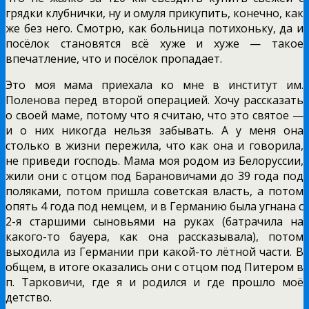
грядки клубнички, ну и омуля прикупить, конечно, как
же без него. Смотрю, как больница потихоньку, да и
посёлок становятся всё хуже и хуже — такое
впечатление, что и посёлок пропадает.
Это моя мама приехала ко мне в институт им.
Поленова перед второй операцией. Хочу рассказать
о своей маме, потому что я считаю, что это святое —
и о них никогда нельзя забывать. А у меня она
столько в жизни пережила, что как она и говорила,
не приведи господь. Мама моя родом из Белоруссии,
жили они с отцом под Барановичами до 39 года под
поляками, потом пришла советская власть, а потом
опять 4 года под немцем, и в Германию была угнана с
2-я старшими сыновьями на руках (батрачила на
какого-то бауера, как она рассказывала), потом
выходила из Германии при какой-то лётной части. В
общем, в итоге оказались они с отцом под Питером в
п. Тарковичи, где я и родился и где прошло моё
детство.