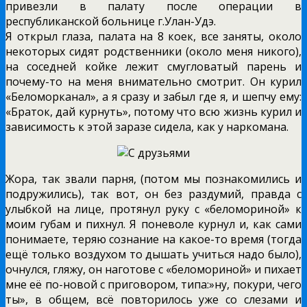
привезли в палату после операции в
республиканской больнице г.Улан-Удэ.
Я открыл глаза, палата на 8 коек, все заняты, около
некоторых сидят родственники (около меня никого),
на соседней койке лежит смугловатый парень и
почему-то на меня внимательно смотрит. Он курил
«Беломорканал», а я сразу и забыл где я, и шепчу ему:
«Браток, дай курнуть», потому что всю жизнь курил и
зависимость к этой заразе сидела, как у наркомана.
Жора, так звали парня, (потом мы познакомились и
подружились), так вот, он без раздумий, правда с
улыбкой на лице, протянул руку с «беломориной» к
моим губам и пихнул. Я поневоле курнул и, как сами
понимаете, теряю сознание на какое-то время (тогда
ещё только воздухом то дышать учиться надо было),
очнулся, гляжу, он наготове с «беломориной» и пихает
мне её по-новой с приговором, типа:»ну, покури, чего
ты», в общем, всё повторилось уже со слезами и