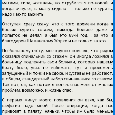
матами, типа, «отвали», но отрубился я по-новой, и
когда очнулся, в мозгу сидело — только не курить,
надо как-то выжить.
Отступая, сразу скажу, что с того времени когда я
бросил курить совсем, никогда больше даже и
попыток не делал, а был это 89-й год, , за что и
благодарен Шаманскому Жорке и не только за это.
По большому счёту, мне крупно повезло, что рядом
оказался спинальник со стажем, он иногда ложился в
больницу подлечить свои болячки, которых нашему
брату было, увы, не избежать, тут и пролежень
запущенный и почки на сдохе, и суставы не работают,
в общем, стандартный набор спинальника со стажем.
Так вот, он, как потом я понял, спас меня от многих
проблем, возможно, и жизнь спас .
С первых минут моего появления он взял, как бы,
шефство надо мной. После операции, когда нас
привозят в палату, няньки, чтобы им было меньше