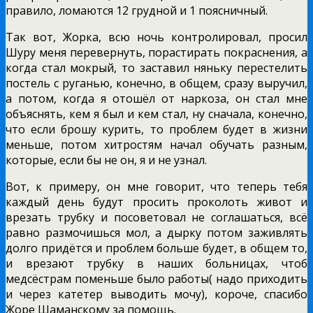
правило, ломаются 12 грудной и 1 поясничный.
Так вот, Жорка, всю ночь контролировал, просил
Шуру меня перевернуть, порастирать покраснения, а
когда стал мокрый, то заставил няньку перестелить
постель с руганью, конечно, в общем, сразу выручил,
а потом, когда я отошёл от наркоза, он стал мне
объяснять, кем я был и кем стал, ну сначала, конечно,
что если брошу курить, то проблем будет в жизни
меньше, потом хитростям начал обучать разным,
которые, если бы не он, я и не узнал.
Вот, к примеру, он мне говорит, что теперь тебя
каждый день будут просить проколоть живот и
врезать трубку и посоветовал не соглашаться, всё
равно размочишься мол, а дырку потом заживлять
долго придётся и проблем больше будет, в общем то,
и врезают трубку в наших больницах, чтоб
медсёстрам поменьше было работы( надо приходить
и через катетер выводить мочу), короче, спасибо
Жоре Шаманскому за помощь.