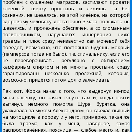
проблем с сушением матрасов, застилают кровати
клеёнкой, сверху простынь и лежишь ты без
сознания, не шевелясь, на этой клеёнке, на которой
здоровому человеку достаточно 3 часа полежать не
шевелясь, и пролежень обеспечен, а со сломанным
позвоночником, нарушается иннервация ниже
травмы и плюс сразу неизвестно как мочевой себя
поведёт, возможно, что постоянно будешь мокрый
(памперсов тогда не было), т.е. спинальнику, если его
не переворачивать регулярно с обтиранием
камфарным спиртом и не менять простыни, сразу
гарантированы несколько пролежней, которые,
возможно, придётся потом долго залечивать.
Так вот, Жорка начал с того, что выдернул из-под
меня клеёнку, он начал тянуть сам и, когда почти
вытянул, немного помогла Шура, бурятка, она
ухаживала за мужем Александром, он въехал пьяный
на мотоцикле в корову и у него, примерно, такая же
была травма, как у меня, наверное, самая
распространённая, поясница — слабое место и, как