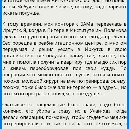
остаться на её шее и жить сколько бог даст, но понял,
что и ей будет тяжелее и мне, потому, надо вариант
искать получше.
К тому времени, моя контора с БАМа перевелась в
Иркутск. Я, когда в Питере в Институте им. Поленова
сделал вторую операцию и потом полгода пробыл в
Сестрорецке в реабилитационном центре, о многом
передумал и решил уехать в Иркутск в свою
организацию, где получил травму, где, в итоге, она
мне и помогла получить квартиру, где мы до сих пор
и живем, переоборудовав под свои нужды. По
операции что можно сказать, пустая затея и опять,
похоже, молодой хирург на мне потренировался, ему,
похоже, тоже было сначала интересно — а вдруг…, но
потом он прекрасно понял, что поезд ушёл…
Оказывается, защемление было сзади, надо было,
конечно, его убирать сразу, но в Улан-Удэ тогда
делали операции, по-моему, чтобы студенты-медики
потренировались, и никто ни за что не отвечал, я