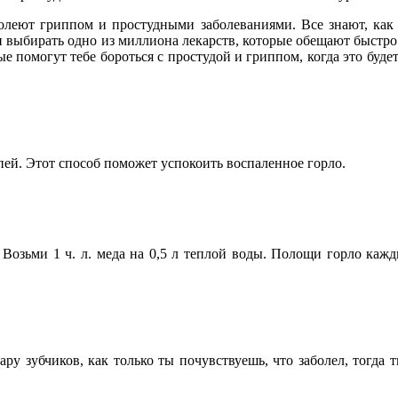
леют гриппом и простудными заболеваниями. Все знают, как в
 и выбирать одно из миллиона лекарств, которые обещают быстро
е помогут тебе бороться с простудой и гриппом, когда это буд
ей. Этот способ поможет успокоить воспаленное горло.
 Возьми 1 ч. л. меда на 0,5 л теплой воды. Полощи горло каж
ру зубчиков, как только ты почувствуешь, что заболел, тогда 