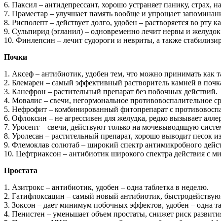
6. Паксил – антидепрессант, хорошо устраняет панику, страх, н
7. Праместар – улучшает память вообще и упрощает запомина
8. Рисполепт – действует долго, удобен – растворяется во рту к
9. Сульпирид (эгланил) – одновременно лечит нервы и желудок.
10. Финлепсин – лечит судороги и невриты, а также стабилизир
Почки
1. Аксеф – антибиотик, удобен тем, что можно принимать как 
2. Блемарен – самый эффективный растворитель камней в почк
3. Канефрон – растительный препарат без побочных действий.
4. Мовалис – свечи, негормональное противовоспалительное ср
5. Нефрофит – комбинированный фитопрепарат с противовоспа
6. Офлоксин – не агрессивен для желудка, редко вызывает алле
7. Уросепт – свечи, действуют только на мочевыводящую систе
8. Уролесан – растительный препарат, хорошо выводит песок из 
9. Флемоклав солютаб – широкий спектр антимикробного дейс
10. Цефтриаксон – антибиотик широкого спектра действия с 
Простата
1. Азитрокс – антибиотик, удобен – одна таблетка в неделю.
2. Гатифлоксацин – самый новый антибиотик, быстродейству
3. Зоксон – дает минимум побочных эффектов, удобен – одна та
4. Пенистен – уменьшает объем простаты, снижет риск развити