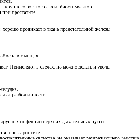
ектов.
ы крупного рогатого скота, биостимулятор.
 при простатите.
, хорошо проникает в ткань предстательной железы.
 обмена в мышцах.
ат. Применяют в свечах, но можно делать и уколы.
 желудка.
вы от разболтанности.
 вирусных инфекций верхних дыхательных путей.
.
тво при ларингите.
оспалительные свойства, не оказывает раздражающего действия