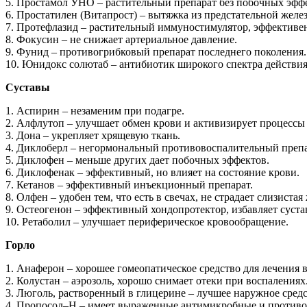
5. Простамол УНО – растительный препарат без побочных эфф
6. Простатилен (Витапрост) – вытяжка из предстательной желез
7. Протефлазид – растительный иммуностимулятор, эффективен
8. Фокусин – не снижает артериальное давление.
9. Фунид – противогрибковый препарат последнего поколения.
10. Юнидокс солютаб – антибиотик широкого спектра действия
Суставы
1. Аспирин – незаменим при подагре.
2. Алфлутоп – улучшает обмен крови и активизирует процессы
3. Дона – укрепляет хрящевую ткань.
4. Диклоберл – негормональный противовоспалительный препар
5. Диклофен – меньше других дает побочных эффектов.
6. Диклофенак – эффективный, но влияет на состояние крови.
7. Кетанов – эффективный инъекционный препарат.
8. Олфен – удобен тем, что есть в свечах, не страдает слизистая
9. Остеогенон – эффективный хондопротектор, избавляет суста
10. Ретаболил – улучшает периферическое кровообращение.
Горло
1. Анаферон – хорошее гомеопатическое средство для лечения
2. Колустан – аэрозоль, хорошо снимает отеки при воспалениях
3. Люголь, растворенный в глицерине – лучшее наружное средс
4. Пропосол–Н – имеет выраженные антимикробные и противов