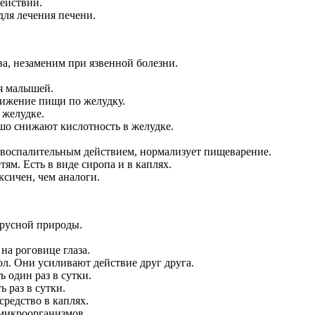
действий.
для лечения печени.
ва, незаменим при язвенной болезни.
ля малышей.
вижение пищи по желудку.
 желудке.
ошо снижают кислотность в желудке.
овоспалительным действием, нормализует пищеварение.
тям. Есть в виде сиропа и в каплях.
ксичен, чем аналоги.
ирусной природы.
на роговице глаза.
ол. Они усиливают действие друг друга.
ь один раз в сутки.
 раз в сутки.
редство в каплях.
 микроорганизмов.