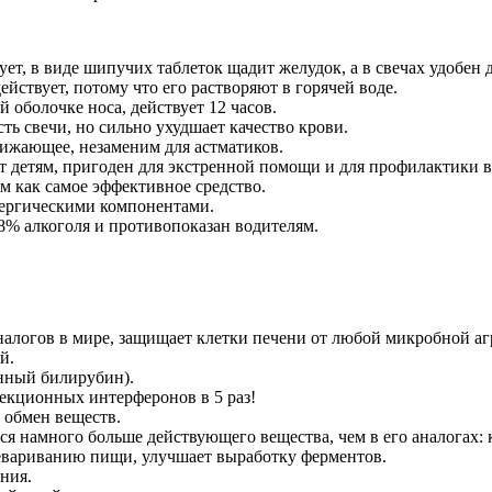
ует, в виде шипучих таблеток щадит желудок, а в свечах удобен
йствует, потому что его растворяют в горячей воде.
й оболочке носа, действует 12 часов.
ть свечи, но сильно ухудшает качество крови.
нижающее, незаменим для астматиков.
т детям, пригоден для экстренной помощи и для профилактики 
м как самое эффективное средство.
ллергическими компонентами.
8% алкоголя и противопоказан водителям.
налогов в мире, защищает клетки печени от любой микробной аг
й.
енный билирубин).
ъекционных интерферонов в 5 раз!
й обмен веществ.
я намного больше действующего вещества, чем в его аналогах: к
ревариванию пищи, улучшает выработку ферментов.
ния.