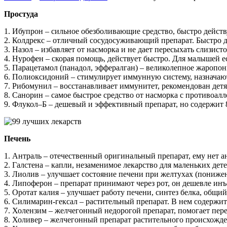
Простуда
1. Ибупрон – сильное обезболивающие средство, быстро действ
2. Колдрекс – отличный сосудосуживающий препарат. Быстро де
3. Назол – избавляет от насморка и не дает пересыхать слизисто
4. Нурофен – скорая помощь, действует быстро. Для малышей ес
5. Парацетамол (панадол, эффералган) – великолепное жаропо
6. Полиоксидоний – стимулирует иммунную систему, назначаю
7. Рибомунил – восстанавливает иммунитет, рекомендован детя
8. Санорин – самое быстрое средство от насморка с противоа
9. Флукол–Б – дешевый и эффективный препарат, но содержит 
Печень
1. Антраль – отечественный оригинальный препарат, ему нет а
2. Галстена – капли, незаменимое лекарство для маленьких дете
3. Лиолив – улучшает состояние печени при желтухах (пониж
4. Липоферон – препарат принимают через рот, он дешевле ин
5. Оротат калия – улучшает работу печени, синтез белка, общи
6. Силимарин-гексал – растительный препарат. В нем содержитс
7. Холензим – желчегонный недорогой препарат, помогает пе
8. Холивер – желчегонный препарат растительного происхожде