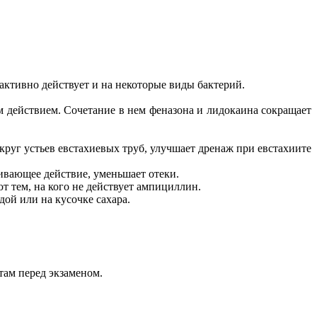
ктивно действует и на некоторые виды бактерий.
действием. Сочетание в нем феназона и лидокаина сокращает
округ устьев евстахиевых труб, улучшает дренаж при евстахиите
ивающее действие, уменьшает отеки.
т тем, на кого не действует ампициллин.
дой или на кусочке сахара.
там перед экзаменом.