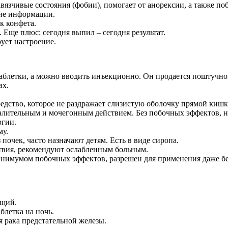
авязчивые состояния (фобии), помогает от анорексии, а также по
ние информации.
ак конфета.
 Еще плюс: сегодня выпил – сегодня результат.
ует настроение.
таблетки, а можно вводить инъекционно. Он продается поштучно 
ах.
едство, которое не раздражает слизистую оболочку прямой кишк
лительным и мочегонным действием. Без побочных эффектов, на
ргии.
му.
почек, часто назначают детям. Есть в виде сиропа.
твия, рекомендуют ослабленным больным.
минимумом побочных эффектов, разрешен для применения даже 
ющий.
блетка на ночь.
я рака предстательной железы.