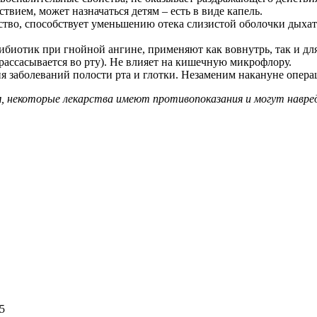
вием, может назначаться детям – есть в виде капель.
ство, способствует уменьшению отека слизистой оболочки дыха
биотик при гнойной ангине, применяют как вовнутрь, так и для
(рассасывается во рту). Не влияет на кишечную микрофлору.
 заболеваний полости рта и глотки. Незаменим накануне операц
м, некоторые лекарства имеют противопоказания и могут навре
5