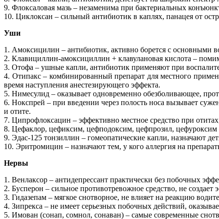
9. Флоксаловая мазь – незаменима при бактериальных конъюнк
10. Циклоксан – сильный антибиотик в каплях, панацея от ос
Уши
1. Амоксицилин – антибиотик, активно борется с основными 
2. Клавициллин-амоксициллин + клавулановая кислота – помим
3. Отофа – ушные капли, антибиотик применяют при воспалите
4. Отипакс – комбинированный препарат для местного приме
время наступления анестезирующего эффекта.
5. Нимесулид – оказывает одновременно обезболивающее, про
6. Нокспрей – при введении через полость носа вызывает сужен
и отите.
7. Ципрофлоксацин – эффективно местное средство при отитах
8. Цефаклор, цефиксим, цефподоксим, цефпрозил, цефуроксим –
9. Эдас-125 тонзиллин – гомеопатические капли, назначают детя
10. Эритромицин – назначают тем, у кого аллергия на препара
Нервы
1. Венлаксор – антидепрессант практически без побочных эффе
2. Бусперон – сильное противотревожное средство, не создает
3. Гидазепам – мягкое снотворное, не влияет на реакцию водит
4. Зипрекса – не имеет серьезных побочных действий, оказыва
5. Имован (сонап, сомнол, сонаван) – самые современные снот