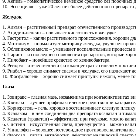
9. Хепель – гомеопатическое немецкое средство без побочных 
10. Эссенциале – уже 20 лет нет более действенного препарата 
Желудок
1. Альтан – растительный препарат отечественного производст
2. Ацидин-пепсин – повышает кислотность в желудке.
3. Гастритол – капли растительного происхождения, хороши д
4. Мотилиум – нормализует моторику желудка, улучшает прод
5. Облепиховое масло – уменьшает воспалительные процессы в
6. Париет – из последнего поколения препаратов, которые хор
7. Пилобакт – новейшее средство от хеликобактера.
8. Ренорм – отечественный фитоконцентрат с сильным против
9. Риабал – хорошо снимает спазмы в желудке, его назначают де
10. Фосфалюгель – хорошо снимает приступы изжоги, менее то
Глаза
1. Зовиракс – глазная мазь, незаменима при конъюнктивитах в
2. Квинакс – лучшее профилактическое средство при катаракте.
3. Корнерегель – гель, хорошо восстанавливает слезную пленку 
4. Ксалаком – в нем соединены два препарата ксалатан и тимал
5. Ксалатан (траватан) – эффективен при глаукоме, можно капат
6. Систейн – искусственная слеза, преимущество – можно капать
7. Униклофен – хорошее нестероидное противовоспалительное с
8. Флоксал – капли, антибиотик, действует на широкий спектр