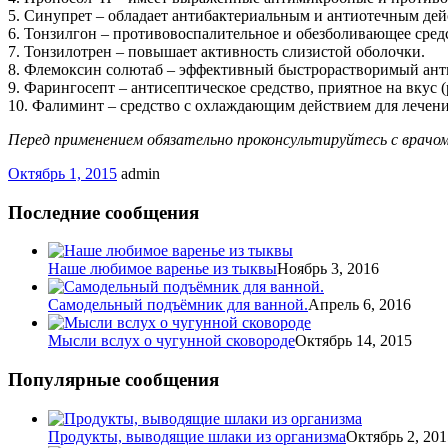
5. Синупрет – обладает антибактериальным и антиотечным дейст
6. Тонзилгон – противовоспалительное и обезболивающее сред
7. Тонзилотрен – повышает активность слизистой оболочки.
8. Флемоксин солютаб – эффективный быстрорастворимый анти
9. Фарингосепт – антисептическое средство, приятное на вкус 
10. Фалиминт – средство с охлаждающим действием для лечения
Перед применением обязательно проконсультируйтесь с врачо
Октябрь 1, 2015
admin
Последние сообщения
Наше любимое варенье из тыквы
Ноябрь 3, 2016
Самодельный подъёмник для ванной.
Апрель 6, 2016
Мысли вслух о чугунной сковороде
Октябрь 14, 2015
Популярные сообщения
Продукты, выводящие шлаки из организма
Октябрь 2, 201