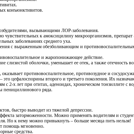
тивитах.
трых конъюнктивитов.
возбудителями, вызывающими ЛОР-заболевания.
о чувствительных к амоксицилину микроорганизмов, препарат а
льных заболеваниях среднего уха.
нения с выраженным обезболивающим и противовоспалительным 
тивовоспалительное и жаропонижающее действие.
ие слизистой оболочки, уменьшает ее отек, а также отечность в
, оказывает противовоспалительное, противозудное и сосудосуж
 это цефалоспорины второго и третьего поколения. Их назначаю
м с 2-х лет при отитах, аденоидах, хроническом тонзиллите с во
ты пенициллинового ряда.
ктов, быстро выводит из тяжелой депрессии.
 эффекта заторможенности. Можно применять водителям и студен
еля. Но к нему можно привыкнуть – больше месяца пить нельзя!
ет помощь мгновенно.
ворные средства.