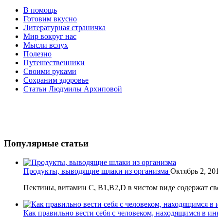
В помощь
Готовим вкусно
Литературная страничка
Мир вокруг нас
Мысли вслух
Полезно
Путешественники
Своими руками
Сохраним здоровье
Статьи Людмилы Архиповой
Популярные статьи
Продукты, выводящие шлаки из организма
Октябрь 2, 20
Пектины, витамин С, В1,В2,D в чистом виде содержат свек
Как правильно вести себя с человеком, находящимся в и