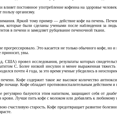
 влияет постоянное употребление кофеина на здоровье человека
т пользу организму.
имания. Яркий тому пример — действие кофе на печень. Печень 
ам, которые были сделаны учеными после наблюдения за людь
нтов в печени и замедляет рубцевание печеночной ткани.
е прогрессировало. Это касается не только обычного кофе, но 
е приносит, увы.
 США) провел исследования, результаты которых свидетельств
патитом С. Более низкий инсулин и менее выраженная тяжесть
одился почти 4 года, за это время ученые убедились в неоспорим
 печени. Кофе содержит такое же высокое количество антиокси
фе почаще. Кофе обладает противовоспалительным действием и 
ые регулярно балуются этим напитком, защищают себя от диабет
в крови. Лучше пить кофе с молоком или добавлять к любимому 
вою счастливую старость. Кофе предотвращает развитие болезни
зрасте.