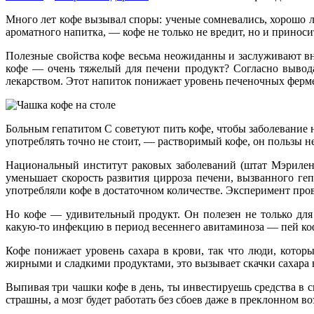
Много лет кофе вызывал споры: ученые сомневались, хорошо ли
ароматного напитка, — кофе не только не вредит, но и приноси
Полезные свойства кофе весьма неожиданны и заслуживают вн
кофе — очень тяжелый для печени продукт? Согласно вывод
лекарством. Этот напиток понижает уровень печеночных ферме
Больным гепатитом С советуют пить кофе, чтобы заболевание н
употреблять точно не стоит, — растворимый кофе, он пользы н
Национальный институт раковых заболеваний (штат Мэриленд,
уменьшает скорость развития цирроза печени, вызванного ге
употребляли кофе в достаточном количестве. Эксперимент пров
Но кофе — удивительный продукт. Он полезен не только для
какую-то инфекцию в период весеннего авитаминоза — пей ко
Кофе понижает уровень сахара в крови, так что люди, котор
жирными и сладкими продуктами, это вызывает скачки сахара 
Выпивая три чашки кофе в день, ты инвестируешь средства в с
страшны, а мозг будет работать без сбоев даже в преклонном во